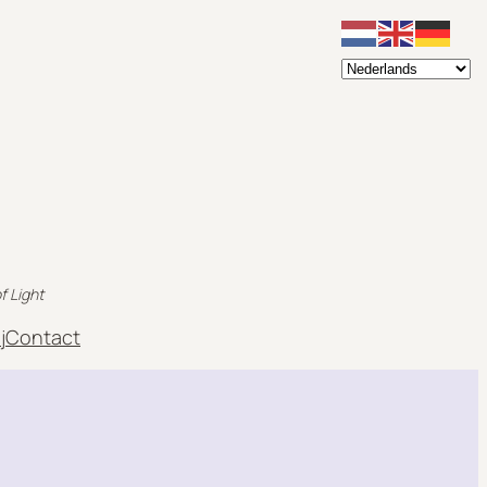
f Light
j
Contact