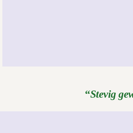
“
Stevig gew