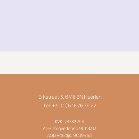
Erkstraat 3, 6418 BN Heerlen
Tel: +31 (0)6 18 76 76 22
KVK: 73783293
AGB zorgverlener: 90118313
AGB Praktijk: 90094181