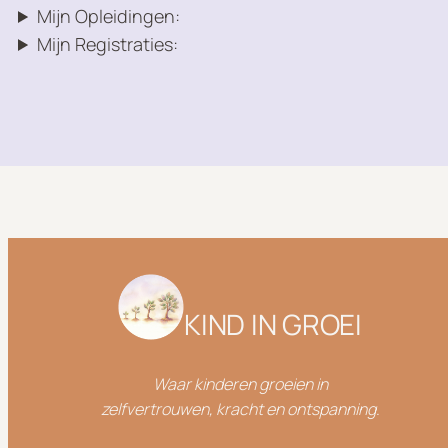
Mijn Opleidingen:
Mijn Registraties:
KIND IN GROEI
Waar kinderen groeien in
zelfvertrouwen,
kracht en ontspanning
.