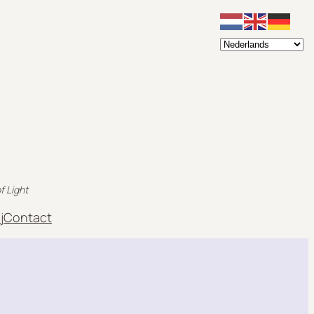
f Light
j
Contact