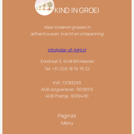
KIND IN GROEI
Waar kinderen groeien in
zelfvertrouwen,
kracht en ontspanning
.
info@star-of-light.nl
Erkstraat 3, 6418 BN Heerlen
Tel: +31 (0)6 18 76 76 22
KVK: 73783293
AGB zorgverlener: 90118313
AGB Praktijk: 90094181
Pagina’s
Menu