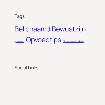
Tags
Belichaamd Bewustzijn
Opvoedtips
grenzen
Stressvermindering
Social Links
Facebook
Twitter
LinkedIn
Instagram