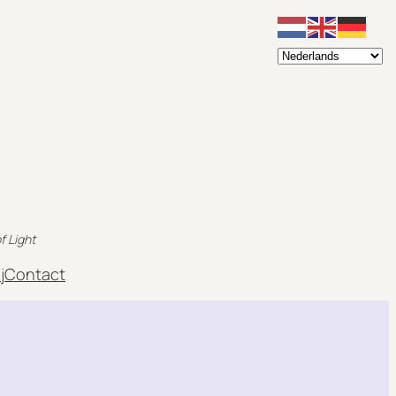
f Light
j
Contact