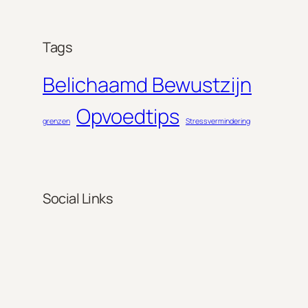
Tags
Belichaamd Bewustzijn
Opvoedtips
grenzen
Stressvermindering
Social Links
Facebook
Twitter
LinkedIn
Instagram