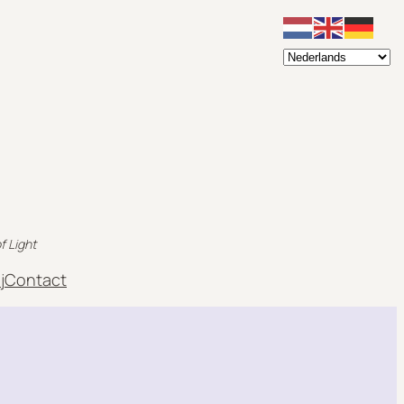
f Light
j
Contact