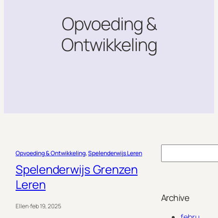
Opvoeding &
Ontwikkeling
S
Opvoeding & Ontwikkeling
, 
Spelenderwijs Leren
e
Spelenderwijs Grenzen
a
Leren
r
Archive
c
Ellen
·
feb 19, 2025
h
febru