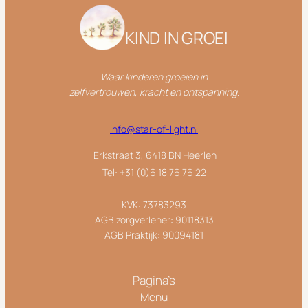
KIND IN GROEI
Waar kinderen groeien in
zelfvertrouwen,
kracht en ontspanning
.
info@star-of-light.nl
Erkstraat 3, 6418 BN Heerlen
Tel: +31 (0)6 18 76 76 22
KVK: 73783293
AGB zorgverlener: 90118313
AGB Praktijk: 90094181
Pagina’s
Menu